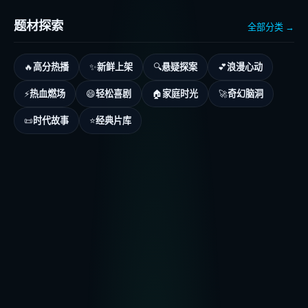
题材探索
全部分类 →
高分热播
新鲜上架
悬疑探案
浪漫心动
🔥
✨
🔍
💕
热血燃场
轻松喜剧
家庭时光
奇幻脑洞
⚡
😄
🏠
🚀
时代故事
经典片库
📜
⭐