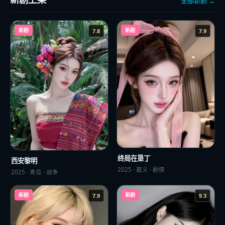
全部新剧 →
新剧
新剧
7.8
7.9
终局在垦丁
西安黎明
2025
·
嘉义
·
剧情
2025
·
青岛
·
战争
新剧
新剧
7.9
9.3