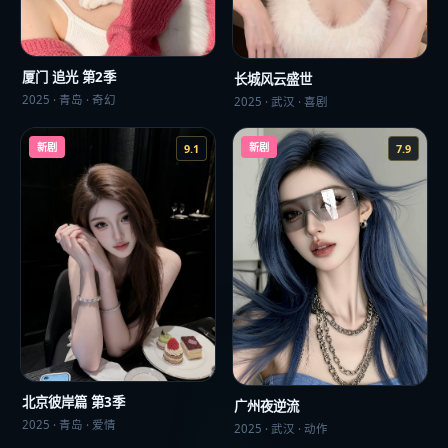
厦门 追光 第2季
长城风云盛世
2025
·
青岛
·
奇幻
2025
·
武汉
·
喜剧
新剧
新剧
9.1
7.9
北京彼岸篇 第3季
广州夜逆流
2025
·
青岛
·
爱情
2025
·
武汉
·
动作