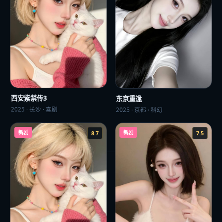
西安紫禁传3
东京重逢
2025
·
长沙
·
喜剧
2025
·
京都
·
科幻
新剧
新剧
8.7
7.5