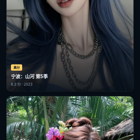
高分
宁波：山河 第5季
8.3
分 ·
2023