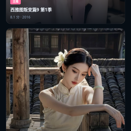
主推
西雅图叛变篇9 第1季
8.1
分 ·
2016