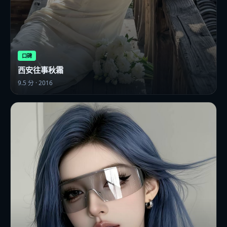
口碑
西安往事秋霜
9.5
分 ·
2016