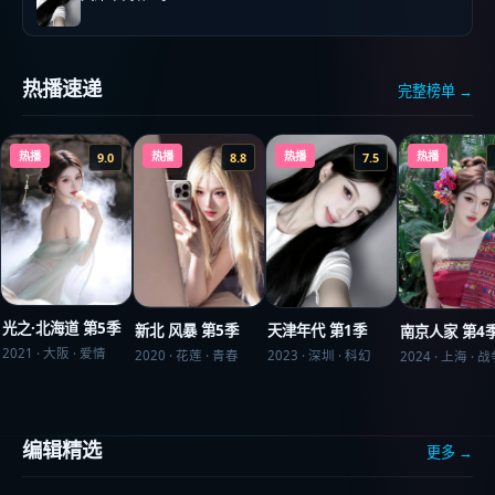
热播速递
完整榜单 →
热播
热播
热播
热播
9.0
8.8
7.5
光之·北海道 第5季
新北 风暴 第5季
天津年代 第1季
南京人家 第4
2021
·
大阪
·
爱情
2020
·
花莲
·
青春
2023
·
深圳
·
科幻
2024
·
上海
·
战
编辑精选
更多 →